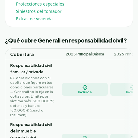
Protecciones especiales
Siniestros del tomador
Extras de vivienda
¿Qué cubre Generali en responsabilidad civil?
Cobertura
2025 Principal Básica
2025 Princip
Responsabilidad civil
familiar / privada
RC de la vivienda con el
capital que figure en tus
condiciones particulares
— Generali no lo fija en la
Incluida
Incluid
cotización. Límite por
víctima máx. 300.000 €;
defensa y fianzas
150.000 € (cuadro
resumen)
Responsabilidad civil
del inmueble
(propietario)