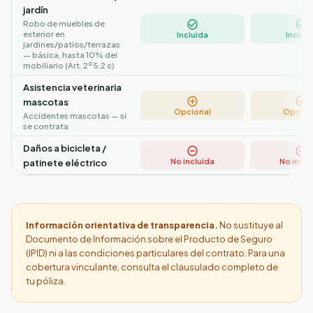
jardín
Robo de muebles de
exterior en
Incluida
Incluid
jardines/patios/terrazas
— básica, hasta 10% del
mobiliario (Art. 2º 5.2 c)
Asistencia veterinaria
mascotas
Opcional
Opcion
Accidentes mascotas — si
se contrata
Daños a bicicleta /
No incluida
No inclu
patinete eléctrico
Información orientativa de transparencia.
No sustituye al
Documento de Información sobre el Producto de Seguro
(IPID) ni a las condiciones particulares del contrato. Para una
cobertura vinculante, consulta el clausulado completo de
tu póliza.