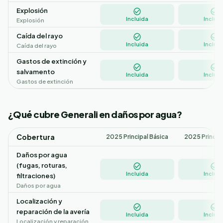
Explosión
Incluida
Incluid
Explosión
Caída del rayo
Incluida
Incluid
Caída del rayo
Gastos de extinción y
salvamento
Incluida
Incluid
Gastos de extinción
¿Qué cubre Generali en daños por agua?
Cobertura
2025 Principal Básica
2025 Princip
Daños por agua
(fugas, roturas,
Incluida
Incluid
filtraciones)
Daños por agua
Localización y
reparación de la avería
Incluida
Incluid
Localización y reparación