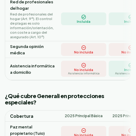
Red de profesionales
del hogar
Red de profesionales del
hogar (Art. 9º). El control
Incluida
Incluid
de plagas es solo
información/orientación,
con coste a cargo del
asegurado (Art. 10º)
Segunda opinión
No incluida
No inclu
médica
Asistencia informática
No incluida
Incluid
a domicilio
Asistencia informática
Asistencia inf
¿Qué cubre Generali en protecciones
especiales?
Cobertura
2025 Principal Básica
2025 Princip
Paz mental
propietario (Tuio)
No incluida
No inclu