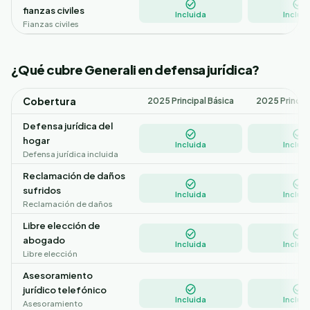
fianzas civiles
Incluida
Incluid
Fianzas civiles
¿Qué cubre Generali en defensa jurídica?
Cobertura
2025 Principal Básica
2025 Princip
Defensa jurídica del
hogar
Incluida
Incluid
Defensa jurídica incluida
Reclamación de daños
sufridos
Incluida
Incluid
Reclamación de daños
Libre elección de
abogado
Incluida
Incluid
Libre elección
Asesoramiento
jurídico telefónico
Incluida
Incluid
Asesoramiento