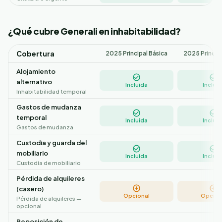
¿Qué cubre Generali en inhabitabilidad?
Cobertura
2025 Principal Básica
2025 Princip
Alojamiento
alternativo
Incluida
Incluid
Inhabitabilidad temporal
Gastos de mudanza
temporal
Incluida
Incluid
Gastos de mudanza
Custodia y guarda del
mobiliario
Incluida
Incluid
Custodia de mobiliario
Pérdida de alquileres
(casero)
Opcional
Opcion
Pérdida de alquileres —
opcional
Reposición de