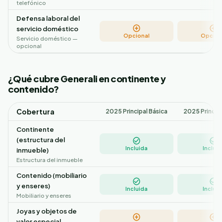
telefónico
Defensa laboral del
servicio doméstico
Opcional
Opcion
Servicio doméstico —
opcional
¿Qué cubre Generali en continente y
contenido?
Cobertura
2025 Principal Básica
2025 Princip
Continente
(estructura del
Incluida
Incluid
inmueble)
Estructura del inmueble
Contenido (mobiliario
y enseres)
Incluida
Incluid
Mobiliario y enseres
Joyas y objetos de
valor especial