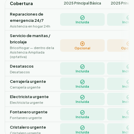
Cobertura
2025 Principal Básica
2025 Princip
Reparaciones de
emergencia 24/7
Incluida
Incluid
Asistencia en hogar 24h
Servicio de manitas /
bricolaje
BricoHogar — dentro de la
Opcional
Opcion
Asistencia Ampliada
(optativa)
Desatascos
Incluida
Incluid
Desatascos
Cerrajería urgente
Incluida
Incluid
Cerrajería urgente
Electricista urgente
Incluida
Incluid
Electricista urgente
Fontanero urgente
Incluida
Incluid
Fontanero urgente
Cristalero urgente
Incluida
Incluid
Cristalero urgente