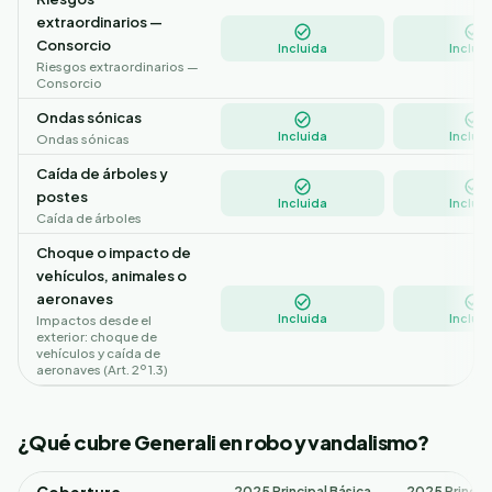
extraordinarios —
Consorcio
Incluida
Incluid
Riesgos extraordinarios —
Consorcio
Ondas sónicas
Incluida
Incluid
Ondas sónicas
Caída de árboles y
postes
Incluida
Incluid
Caída de árboles
Choque o impacto de
vehículos, animales o
aeronaves
Incluida
Incluid
Impactos desde el
exterior: choque de
vehículos y caída de
aeronaves (Art. 2º 1.3)
¿Qué cubre Generali en robo y vandalismo?
2025 Principal Básica
2025 Princip