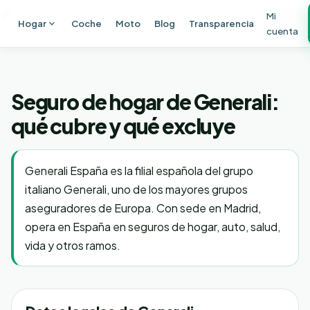
Ir al contenido principal
Inicio
Seguro de hogar
Compañías
Generali
Mi
Hogar
Coche
Moto
Blog
Transparencia
cuenta
Seguro de hogar de Generali:
qué cubre y qué excluye
Generali España es la filial española del grupo
italiano Generali, uno de los mayores grupos
aseguradores de Europa. Con sede en Madrid,
opera en España en seguros de hogar, auto, salud,
vida y otros ramos.