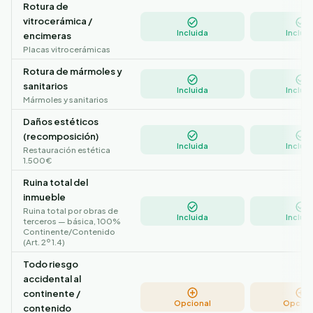
Rotura de
vitrocerámica /
Incluida
Incluid
encimeras
Placas vitrocerámicas
Rotura de mármoles y
sanitarios
Incluida
Incluid
Mármoles y sanitarios
Daños estéticos
(recomposición)
Incluida
Incluid
Restauración estética
1.500€
Ruina total del
inmueble
Ruina total por obras de
Incluida
Incluid
terceros — básica, 100%
Continente/Contenido
(Art. 2º 1.4)
Todo riesgo
accidental al
continente /
Opcional
Opcion
contenido