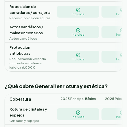
Reposición de
cerraduras / cerrajería
Incluida
Incluid
Reposición de cerraduras
Actos vandálicos /
malintencionados
Incluida
Incluid
Actos vandálicos
Protección
antiokupas
Recuperación vivienda
Incluida
Incluid
ocupada — defensa
jurídica 6.000€
¿Qué cubre Generali en rotura y estética?
Cobertura
2025 Principal Básica
2025 Princip
Rotura de cristales y
espejos
Incluida
Incluid
Cristales y espejos