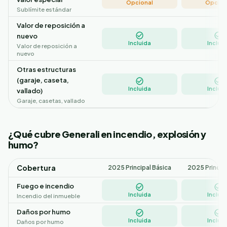
Opcional
Opcion
Sublímite estándar
Valor de reposición a
nuevo
Incluida
Incluid
Valor de reposición a
nuevo
Otras estructuras
(garaje, caseta,
Incluida
Incluid
vallado)
Garaje, casetas, vallado
¿Qué cubre Generali en incendio, explosión y
humo?
Cobertura
2025 Principal Básica
2025 Princip
Fuego e incendio
Incluida
Incluid
Incendio del inmueble
Daños por humo
Incluida
Incluid
Daños por humo