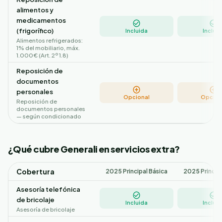
alimentos y
medicamentos
(frigorífico)
Incluida
Incluid
Alimentos refrigerados:
1% del mobiliario, máx.
1.000€ (Art. 2º 1.8)
Reposición de
documentos
personales
Opcional
Opcion
Reposición de
documentos personales
— según condicionado
¿Qué cubre Generali en servicios extra?
Cobertura
2025 Principal Básica
2025 Princip
Asesoría telefónica
de bricolaje
Incluida
Incluid
Asesoría de bricolaje