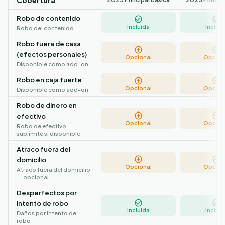
Cobertura
Robo de contenido
Incluida
Incluid
Robo del contenido
Robo fuera de casa
(efectos personales)
Opcional
Opcion
Disponible como add-on
Robo en caja fuerte
Opcional
Opcion
Disponible como add-on
Robo de dinero en
efectivo
Opcional
Opcion
Robo de efectivo —
sublímite si disponible
Atraco fuera del
domicilio
Opcional
Opcion
Atraco fuera del domicilio
— opcional
Desperfectos por
intento de robo
Incluida
Incluid
Daños por intento de
robo