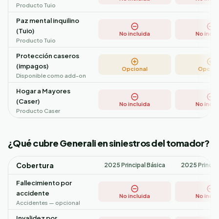
Producto Tuio
Paz mental inquilino
(Tuio)
No incluida
No inclu
Producto Tuio
Protección caseros
(impagos)
Opcional
Opcion
Disponible como add-on
Hogar a Mayores
(Caser)
No incluida
No inclu
Producto Caser
¿Qué cubre Generali en siniestros del tomador?
Cobertura
2025 Principal Básica
2025 Princip
Fallecimiento por
accidente
No incluida
No inclu
Accidentes — opcional
Invalidez por