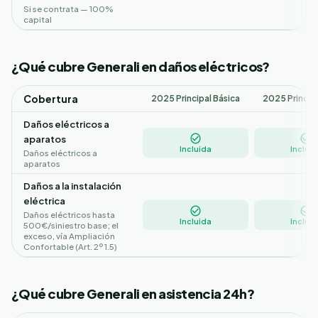
Si se contrata — 100%
capital
¿Qué cubre Generali en daños eléctricos?
Cobertura
2025 Principal Básica
2025 Princip
Daños eléctricos a
aparatos
Incluida
Incluid
Daños eléctricos a
aparatos
Daños a la instalación
eléctrica
Daños eléctricos hasta
Incluida
Incluid
500€/siniestro base; el
exceso, vía Ampliación
Confortable (Art. 2º 1.5)
¿Qué cubre Generali en asistencia 24h?