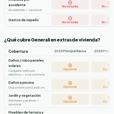
accidente
No incluida
No inclu
Accidentes — opcional
Gastos de sepelio
No incluida
No inclu
¿Qué cubre Generali en extras de vivienda?
Cobertura
2025 Principal Básica
2025 Princip
Daños / robo paneles
solares
Opcional
Opcion
Cargador vehículo
eléctrico — si se contrata
Daños a piscina
Opcional
Opcion
Disponible como add-on
Jardín y vegetación
Arbolado y jardines —
Opcional
Opcion
opcional
Muebles de terraza y