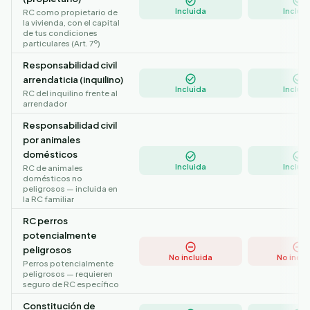
Incluida
Incluid
RC como propietario de
la vivienda, con el capital
de tus condiciones
particulares (Art. 7º)
Responsabilidad civil
arrendaticia (inquilino)
Incluida
Incluid
RC del inquilino frente al
arrendador
Responsabilidad civil
por animales
domésticos
Incluida
Incluid
RC de animales
domésticos no
peligrosos — incluida en
la RC familiar
RC perros
potencialmente
peligrosos
No incluida
No inclu
Perros potencialmente
peligrosos — requieren
seguro de RC específico
Constitución de