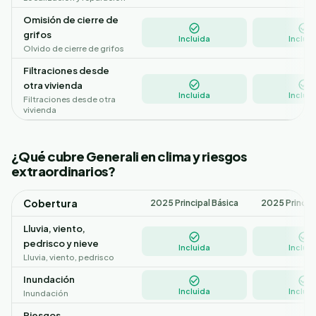
Omisión de cierre de
grifos
Incluida
Incluid
Olvido de cierre de grifos
Filtraciones desde
otra vivienda
Incluida
Incluid
Filtraciones desde otra
vivienda
¿Qué cubre Generali en clima y riesgos
extraordinarios?
Cobertura
2025 Principal Básica
2025 Princip
Lluvia, viento,
pedrisco y nieve
Incluida
Incluid
Lluvia, viento, pedrisco
Inundación
Incluida
Incluid
Inundación
Riesgos