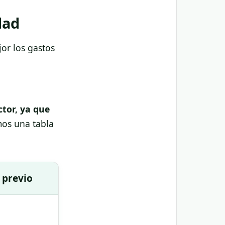
dad
or los gastos
tor, ya que
mos una tabla
 previo