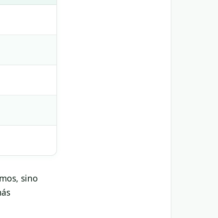
mos, sino
más