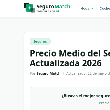
Ir al contenido principal
Inicio
Blog
Precio Medio del Seguro de Coche 
Hogar
Coch
Seguros
Precio Medio del S
Actualizada 2026
Por
Seguro Match
|
Actualizado:
22 de mayo d
¿Buscas el mejor seguro
Precio