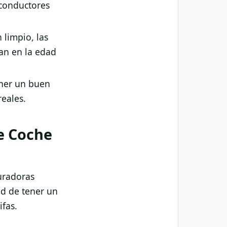
 conductores
 limpio, las
zan en la edad
ener un buen
reales.
de Coche
uradoras
ad de tener un
ifas.