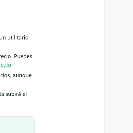
n utilitario
recio. Puedes
ículo
.
ecios, aunque
s subirá el