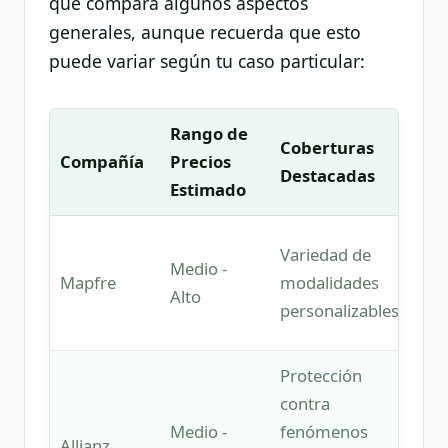
que compara algunos aspectos
generales, aunque recuerda que esto
puede variar según tu caso particular:
Rango de
Coberturas
¿Pa
Compañía
Precios
Destacadas
Qui
Estimado
Fam
Variedad de
Medio -
pro
Mapfre
modalidades
Alto
con
personalizables
val
Protección
contra
Qui
Medio -
fenómenos
bus
Allianz