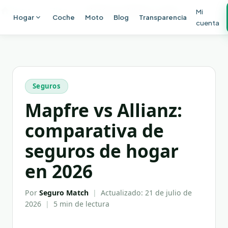
Ir al contenido principal
Inicio
Blog
Mapfre vs Allianz: comparativa de seguros de hogar en 2026
Mi
Hogar
Coche
Moto
Blog
Transparencia
cuenta
Seguros
Mapfre vs Allianz:
comparativa de
seguros de hogar
en 2026
Por
Seguro Match
|
Actualizado:
21 de julio de
2026
|
5 min
de lectura