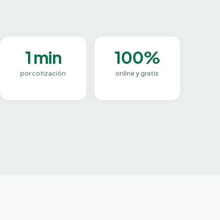
1 min
100%
por cotización
online y gratis