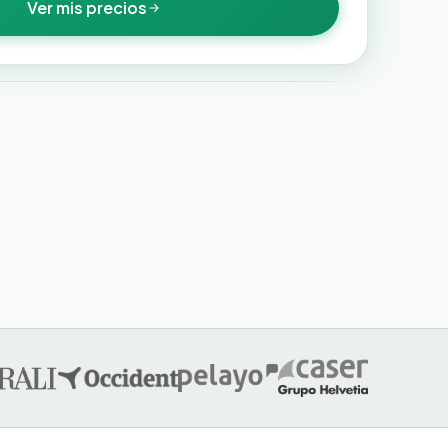
Ver mis precios
ahorrarte el formulario?
 nuestra IA rellena el formulario por ti.
Política de Privacidad