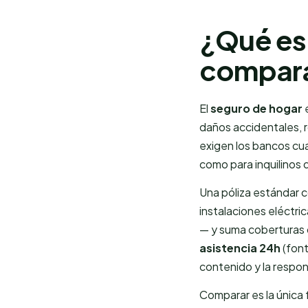
¿Qué es 
compara
El
seguro de hogar
e
daños accidentales, r
exigen los bancos cua
como para inquilinos 
Una póliza estándar 
instalaciones eléctri
— y suma coberturas
asistencia 24h
(font
contenido y la respons
Comparar es la única 