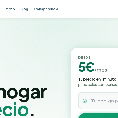
e
Moto
Blog
Transparencia
DESDE
5€
/mes
Tu precio en 1 minuto.
 hogar
principales compañías.
ecio
.