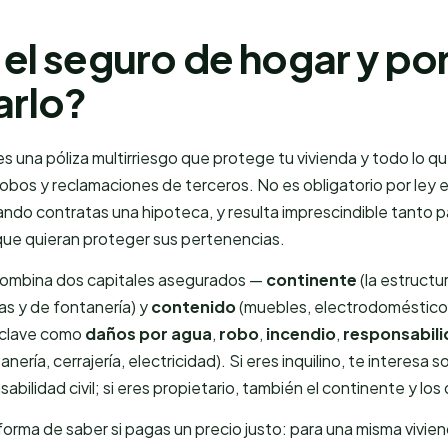
el seguro de hogar y po
rlo?
s una póliza multirriesgo que protege tu vivienda y todo lo q
obos y reclamaciones de terceros. No es obligatorio por ley e
ndo contratas una hipoteca, y resulta imprescindible tanto p
que quieran proteger sus pertenencias.
combina dos capitales asegurados —
continente
(la estructu
cas y de fontanería) y
contenido
(muebles, electrodomésticos
 clave como
daños por agua
,
robo
,
incendio
,
responsabilid
anería, cerrajería, electricidad). Si eres inquilino, te interesa 
abilidad civil; si eres propietario, también el continente y lo
forma de saber si pagas un precio justo: para una misma vivie