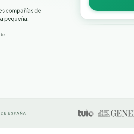
les compañías de
tra pequeña.
nte
¿Quieres 
Sube tu póliza y
DE ESPAÑA