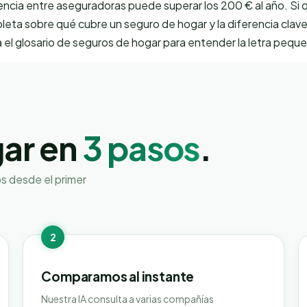
rencia entre aseguradoras puede superar los 200 € al año. Si q
leta sobre qué cubre un seguro de hogar
y la
diferencia clav
a el
glosario de seguros de hogar
para entender la letra pequ
gar en
3 pasos
.
os desde el primer
2
Comparamos al instante
Nuestra IA consulta a varias compañías