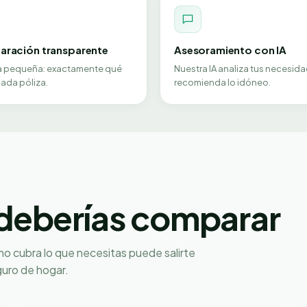
ración transparente
Asesoramiento con IA
ra pequeña: exactamente qué
Nuestra IA analiza tus necesida
ada póliza.
recomienda lo idóneo.
deberías comparar
 no cubra lo que necesitas puede salirte
guro de hogar.