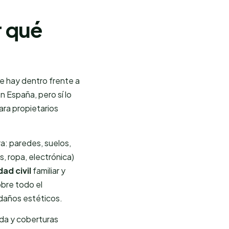
r qué
ue hay dentro frente a
n España, pero sí lo
ara propietarios
ra: paredes, suelos,
, ropa, electrónica)
ad civil
familiar y
sobre todo el
s daños estéticos.
nda y coberturas