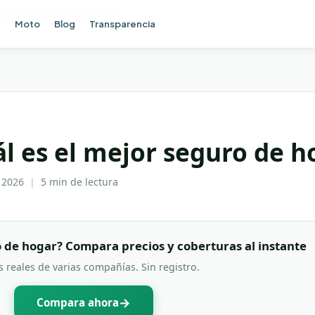
guro de hogar en 2026?
e
Moto
Blog
Transparencia
ál es el mejor seguro de h
 2026
|
5 min
de lectura
 de hogar? Compara precios y coberturas al instante
s reales de varias compañías. Sin registro.
→
Compara ahora