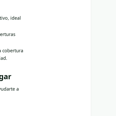
ivo, ideal
erturas
a cobertura
dad.
ogar
yudarte a