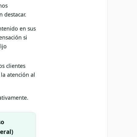
nos
n destacar.
ntenido en sus
ensación si
ijo
os clientes
la atención al
cativamente.
so
eral)