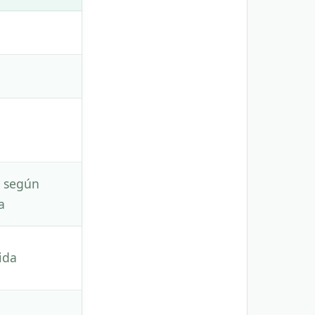
a según
a
ida