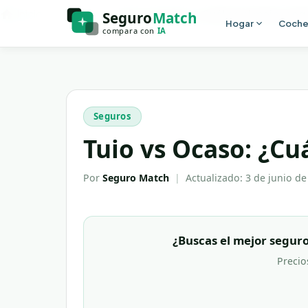
Ir al contenido principal
Inicio
Blog
Tuio vs Ocaso: ¿Cuál es el mejor se
Hogar
Coch
Seguros
Tuio vs Ocaso: ¿Cu
Por
Seguro Match
|
Actualizado:
3 de junio de
¿Buscas el mejor seguro
Precio