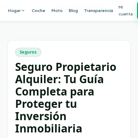
Ir al contenido principal
Inicio
Blog
Seguro Propietario Alquiler: Tu Guía Completa para Proteger tu Inversión Inmobiliaria
Mi
Hogar
Coche
Moto
Blog
Transparencia
cuenta
Seguros
Seguro Propietario
Alquiler: Tu Guía
Completa para
Proteger tu
Inversión
Inmobiliaria