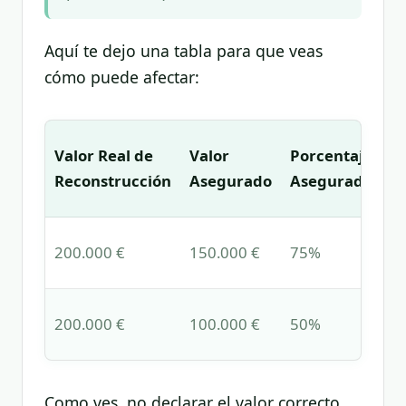
Aquí te dejo una tabla para que veas
cómo puede afectar:
I
Valor Real de
Valor
Porcentaje
p
Reconstrucción
Asegurado
Asegurado
5
37
200.000 €
150.000 €
75%
de
25
200.000 €
100.000 €
50%
de
Como ves, no declarar el valor correcto