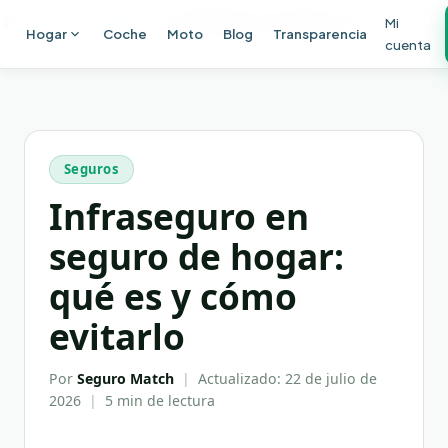
Ir al contenido principal
Inicio
Blog
Infraseguro en seguro de hogar: qué es y cómo evitarlo
Mi
Hogar
Coche
Moto
Blog
Transparencia
cuenta
Seguros
Infraseguro en
seguro de hogar:
qué es y cómo
evitarlo
Por
Seguro Match
|
Actualizado:
22 de julio de
2026
|
5 min
de lectura