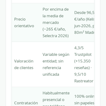
Por encima de
Desde 96,54
la media de
Precio
€/año (Kelisto,
mercado
orientativo
jun-2026, piso
(~265 €/año,
80m² Madrid)
Selectra 2026)
4,3/5
Variable según
Trustpilot
Valoración
entidad; sin
(+15.350
de clientes
referencia
reseñas) ·
unificada
9,5/10
Rastreator
Habitualmente
100% online,
presencial o
Contratación
sin papeles ni