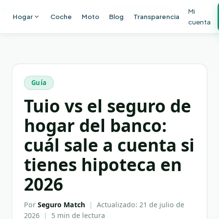
Ir al contenido principal
Inicio
Blog
Tuio vs el seguro de hogar del banco: cuál sale a cuenta si tienes hipoteca en 2026
Mi
Hogar
Coche
Moto
Blog
Transparencia
cuenta
Guía
Tuio vs el seguro de
hogar del banco:
cuál sale a cuenta si
tienes hipoteca en
2026
Por
Seguro Match
|
Actualizado:
21 de julio de
2026
|
5 min
de lectura