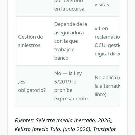
por teléfono
visitas
en la sucursal
Depende de la
#1 en
aseguradora
Gestión de
reclamaciones
con la que
siniestros
OCU; gestión
trabaje el
digital directa
banco
No — la Ley
No aplica (es
¿Es
5/2019 lo
la alternativa
obligatorio?
prohíbe
libre)
expresamente
Fuentes: Selectra (media mercado, 2026),
Kelisto (precio Tuio, junio 2026), Trustpilot