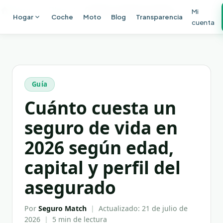
Ir al contenido principal
Inicio
Blog
Cuánto cuesta un seguro de vida en 2026 según edad, capital y perfil del asegurado
Mi
Hogar
Coche
Moto
Blog
Transparencia
cuenta
Guía
Cuánto cuesta un
seguro de vida en
2026 según edad,
capital y perfil del
asegurado
Por
Seguro Match
|
Actualizado:
21 de julio de
2026
|
5 min
de lectura