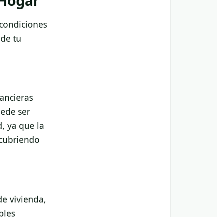
 Hogar
 condiciones
 de tu
nancieras
uede ser
, ya que la
 cubriendo
de vivienda,
bles