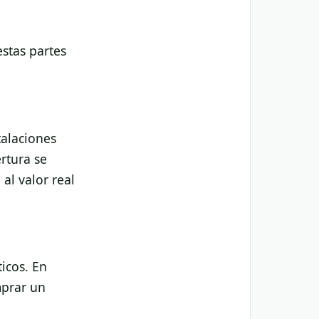
stas partes
talaciones
rtura se
 al valor real
icos. En
mprar un