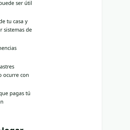
puede ser útil
de tu casa y
r sistemas de
nencias
astres
o ocurre con
 que pagas tú
on