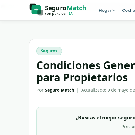
Ir al contenido principal
Inicio
Blog
Condiciones Generales del Seguro d
Hogar
Coch
Seguros
Condiciones Gener
para Propietarios
Por
Seguro Match
|
Actualizado:
9 de mayo de
¿Buscas el mejor seguro
Precio