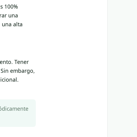
os 100%
rar una
 una alta
uento. Tener
. Sin embargo,
cional.
iódicamente