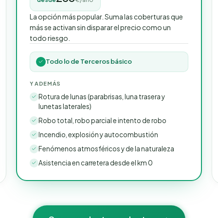
La opción más popular. Suma las coberturas que
más se activan sin disparar el precio como un
todo riesgo.
Todo lo de Terceros básico
Y ADEMÁS
Rotura de lunas (parabrisas, luna trasera y
lunetas laterales)
Robo total, robo parcial e intento de robo
Incendio, explosión y autocombustión
Fenómenos atmosféricos y de la naturaleza
Asistencia en carretera desde el km 0