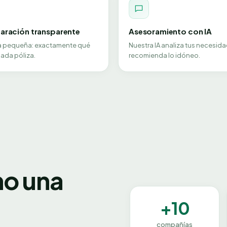
ración transparente
Asesoramiento con IA
ra pequeña: exactamente qué
Nuestra IA analiza tus necesida
ada póliza.
recomienda lo idóneo.
no una
+10
compañías