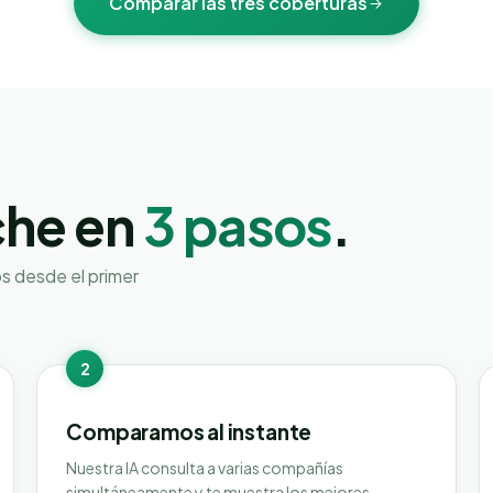
Comparar las tres coberturas
che en
3 pasos
.
os desde el primer
2
Comparamos al instante
Nuestra IA consulta a varias compañías
simultáneamente y te muestra los mejores