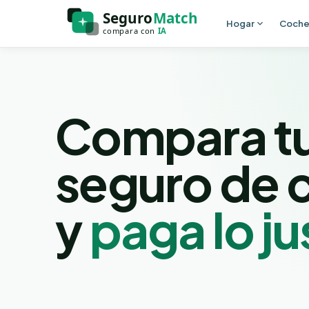
Ir al contenido principal
Hogar
Coch
Compara t
seguro de 
y
paga lo ju