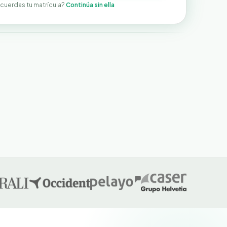
cuerdas tu matrícula?
Continúa sin ella
ahorrarte el formulario?
 nuestra IA rellena el formulario por ti.
Política de Privacidad