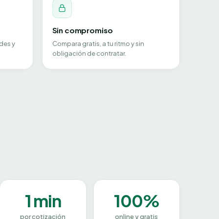
Sin compromiso
des y
Compara gratis, a tu ritmo y sin
obligación de contratar.
1 min
100%
por cotización
online y gratis