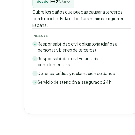
149
desde
€/año
Cubre los daños que puedas causar a terceros
con tu coche. Es la cobertura mínima exigida en
España.
INCLUYE
Responsabilidad civil obligatoria (daños a
personas y bienes de terceros)
Responsabilidad civil voluntaria
complementaria
Defensa jurídica y reclamación de daños
Servicio de atención al asegurado 24 h