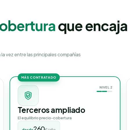
cobertura
que encaja
la vez entre las principales compañías
MÁS CONTRATADO
NIVEL
2
Terceros ampliado
El equilibrio precio-cobertura
260
desde
€/año