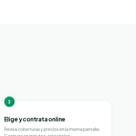
3
Elige y contrata online
Revisa coberturas y precios en la misma pantalla.
Contrata en minutos, sin papeleo.