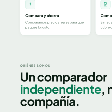
Compara y ahorra
Compa
Comparamos precios reales para que
Sin let
pagues lo justo.
cubre c
QUIÉNES SOMOS
Un comparador
independiente
, 
compañía.