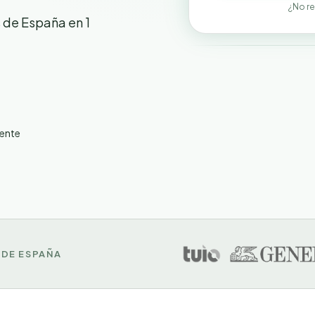
¿No re
 de España en 1
¿Quieres 
Sube tu póliza y
ente
DE ESPAÑA