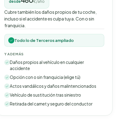
480
desde
€/año
Cubre también los daños propios de tu coche,
incluso si el accidente es culpa tuya. Con o sin
franquicia.
Todo lo de Terceros ampliado
Y ADEMÁS
Daños propios al vehículo en cualquier
accidente
Opción con o sin franquicia (elige tú)
Actos vandálicos y daños malintencionados
Vehículo de sustitución tras siniestro
Retirada del carnet y seguro del conductor