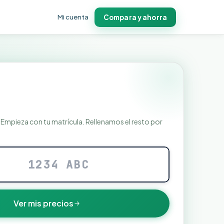
Mi cuenta
Compara y ahorra
o
Empieza con tu matrícula. Rellenamos el resto por
Ver mis precios