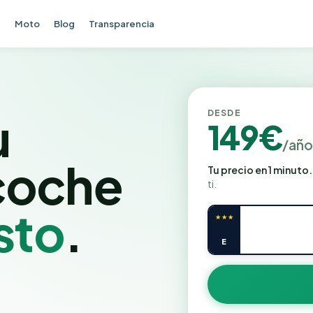
e
Moto
Blog
Transparencia
u
DESDE
149€
/añ
coche
Tu precio en 1 minuto.
ti.
sto
.
★★★
E