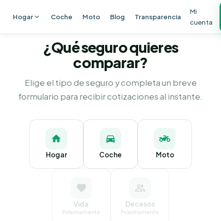
Ir al contenido principal
Mi
Hogar
Coche
Moto
Blog
Transparencia
cuenta
¿Qué seguro quieres
comparar?
Elige el tipo de seguro y completa un breve
formulario para recibir cotizaciones al instante.
Hogar
Coche
Moto
Vida
Decesos
Próximamente
Próximamente